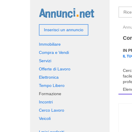
Annun
Inserisci un annuncio
Cor
Immobiliare
IN 
Compra e Vendi
IL T
Servizi
Offerte di Lavoro
Cerch
faci
Elettronica
profe
Tempo Libero
Elen
Formazione
Incontri
Cerco Lavoro
Veicoli