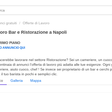
ci gratuiti
Offerte di Lavoro
oro Bar e Ristorazione a Napoli
PRIMO PIANO
UO ANNUNCIO QUI
iacerebbe lavorare nel settore Ristorazione? Sei un cameriere, un cuoco 
entinaia di annunci l’offerta di lavoro più adatta alle tue esigenze. Ogn
iere, aiuto cuoco, chef ! Se invece sei proprietario di un bar e cerchi 
 il tuo barista in pochi e semplici clic.
co
Galleria
Mappa