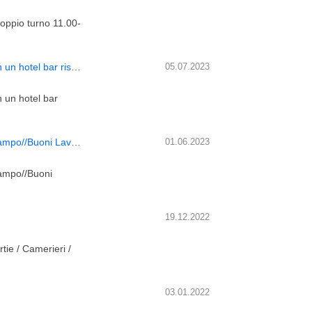
doppio turno 11.00-
Sei un buon lavoratore che parla italiano e può lavorare in un hotel bar ristorante in Svizzera con
05.07.2023
n un hotel bar
Cuoco/a- Pizzaiolo per ristorante di Hotel a Cardano al Campo//Buoni Lavori in Svizzera
01.06.2023
Campo//Buoni
19.12.2022
tie / Camerieri /
03.01.2022