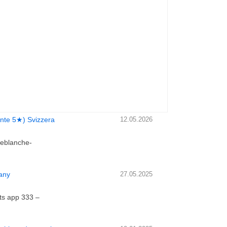
rante 5★) Svizzera
12.05.2026
meblanche-
many
27.05.2025
ats app 333 –