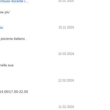
cerco un socio o socia lavoratore per riaprire il mio locale chiuso durante il corona virus
10.01.2025
se piu`
io
15.11.2024
pizzeria italiano .
10.03.2024
 nella sua
12.02.2024
-14.00/17.00-22.00
11.02.2024