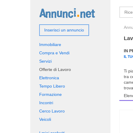
Annun
Inserisci un annuncio
Lav
Immobiliare
IN 
Compra e Vendi
IL T
Servizi
Offerte di Lavoro
Ti p
tra c
Elettronica
camer
Tempo Libero
trova
Formazione
Elen
Incontri
Cerco Lavoro
Veicoli