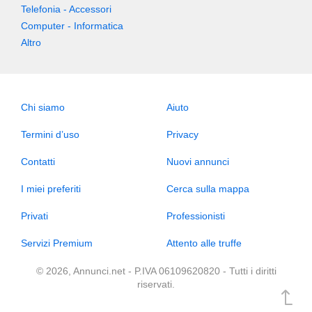
Telefonia - Accessori
Computer - Informatica
Altro
Chi siamo
Aiuto
Termini d’uso
Privacy
Contatti
Nuovi annunci
I miei preferiti
Cerca sulla mappa
Privati
Professionisti
Servizi Premium
Attento alle truffe
© 2026, Annunci.net - P.IVA 06109620820 - Tutti i diritti
riservati.