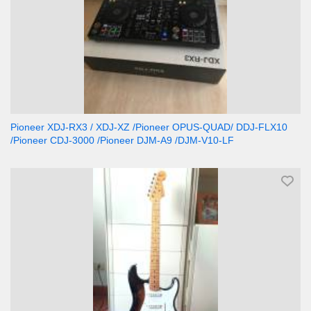
Pioneer XDJ-RX3 / XDJ-XZ /Pioneer OPUS-QUAD/ DDJ-FLX10
/Pioneer CDJ-3000 /Pioneer DJM-A9 /DJM-V10-LF