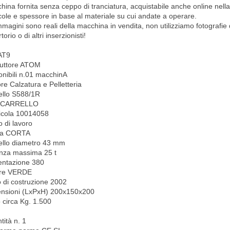
hina fornita senza ceppo di tranciatura, acquistabile anche online nella
ole e spessore in base al materiale su cui andate a operare.
magini sono reali della macchina in vendita, non utilizziamo fotografie 
torio o di altri inserzionisti!
AT9
uttore ATOM
onibili n.01 macchinA
re Calzatura e Pelletteria
llo S588/1R
o CARRELLO
icola 10014058
o di lavoro
sa CORTA
ello diametro 43 mm
nza massima 25 t
entazione 380
re VERDE
 di costruzione 2002
nsioni (LxPxH) 200x150x200
 circa Kg. 1.500
tità n. 1