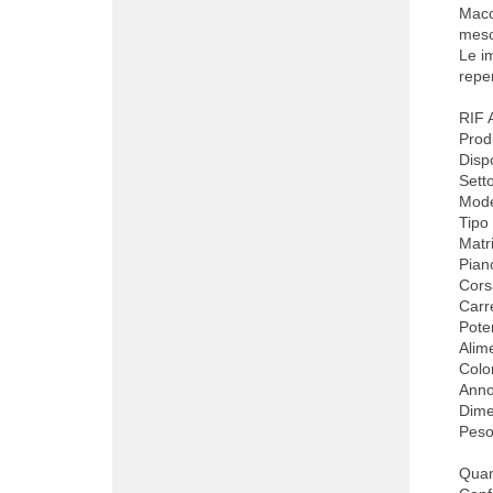
Macc
mesc
Le im
reper
RIF 
Prod
Disp
Setto
Mode
Tip
Matr
Pian
Cor
Carr
Pote
Alim
Colo
Anno
Dime
Peso
Quan