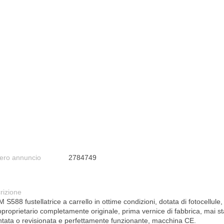
ro annuncio
2784749
rizione
S588 fustellatrice a carrello in ottime condizioni, dotata di fotocellule,
oproprietario completamente originale, prima vernice di fabbrica, mai st
tata o revisionata e perfettamente funzionante, macchina CE.