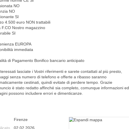
orme norme CE SI
sionata NO
nzia NO
ionante SI
zo 4.500 euro NON trattabili
 F.CO Nostro magazzino
rabile SI
venienza EUROPA
onibilità immediata
lità di Pagamento Bonifico bancario anticipato
teressati lasciate i Vostri riferimenti e sarete contattati al più presto,
aggi senza numero di telefono e offerte a ribasso saranno
maticamente cestinati, quindi evitate di perdere tempo. Grazie
nuncio è stato redatto affinché sia completo, comunque informazioni ed
gini possono includere errori e dimenticanze.
Firenze
licato
02.02.2026