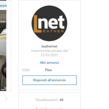
appa
leathernet
Inserzionista privato dal
12.03.2021
Altri annunci
Città
Pisa
Rispondi all’annuncio
Visualizzazioni:
46