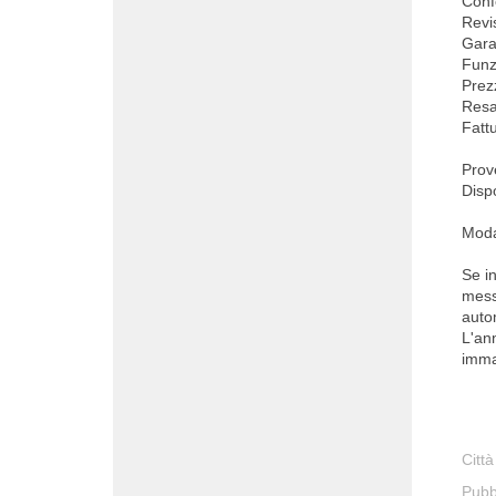
Conf
Revi
Gara
Funz
Prez
Resa
Fattu
Pro
Disp
Moda
Se in
mess
auto
L'an
imma
Città
Pubb