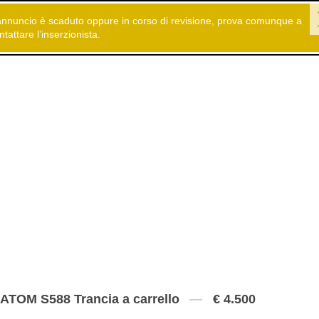
annuncio è scaduto oppure in corso di revisione, prova comunque a
 gratuiti
Compra e Vendi
Arredamento casa - Uffici
ntattare l’inserzionista.
ATOM S588 Trancia a carrello
€ 4.500