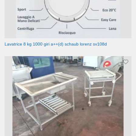
Lavatrice 8 kg 1000 giri a++(d) schaub lorenz sv108d