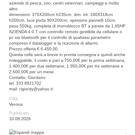
aziende di pesca, zoo, centri veterinari, campeggi e molto
altro.
dimensioni: 375X200cm h235cm, dim. int. 180X318cm
h200cm, luce porta 90X200cm, spessore pannelli 10cm,
peso 550kg, completa di monoblocco BT a parete da 1.65HP
AZIENDA 4.0 T con controllo remoto gestibile da cellulare o
pc via bluetooth per il controllo di qualsiasi parametro
compreso il datalogger e la ricezione di allarmi.
Prezzo offerta € 6.450,00.
Questa cella sarà a breve in pronta consegna e quindi anche
noleggiabile, il costo è pari a 750,00€ per la prima settimana,
1.400,00€ per due settimane, 1.950,00€ per tre settimane e
2.500,00€ per un mese.
Contatto: Giordano
tel. 333 8921702
mail: rigiordy@yahoo.it
Città
Verona
Pubblicato
10.08.2026