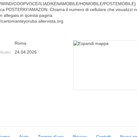
M/WIND/COOPVOCE/ILIAD/KENAMOBILE/HOMOBILE/POSTEMOBILE) 
rica POSTEPAY/AMAZON. Chiama il numero di cellulare che visualizzi n
in allegato in questa pagina.
://cartomanteyoruba.altervista.org
Roma
licato
24.04.2026
siamo
Aiuto
Termini d’uso
Privacy
Contatti
Nuovi a