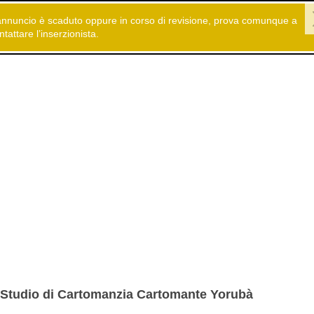
annuncio è scaduto oppure in corso di revisione, prova comunque a
 gratuiti
Servizi
Astrologia - Cartomanzia
ntattare l’inserzionista.
Studio di Cartomanzia Cartomante Yorubà