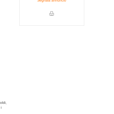
Segnala annuncio
oldi,
 i