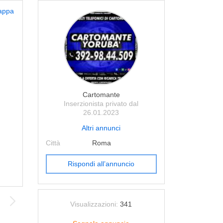
appa
Cartomante
Inserzionista privato dal
26.01.2023
Altri annunci
Città
Roma
Rispondi all’annuncio
Visualizzazioni:
341