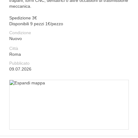
trapani, torni CNC, dentatrici o altre occasioni di trasmissione
meccanica.
Spedizione 3€
Disponibili 9 pezzi 1€/pezzo
Condizione
Nuovo
Città
Roma
Pubblicato
09.07.2026