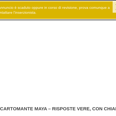
annuncio è scaduto oppure in corso di revisione, prova comunque a
 gratuiti
Servizi
Astrologia - Cartomanzia
ntattare l’inserzionista.
CARTOMANTE MAYA – RISPOSTE VERE, CON CHIA