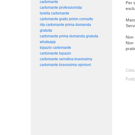
cartomante
Per 
cartomante professionista
escl
lorella cartomante
cartomante gratis primo consulto
Mass
rita cartomante prima domanda
Serv
gratuita
cartomante prima domanda gratuita
Non 
whatsapp
Non 
topazio cartomante
prat
cartomante topazio
cartomante sensitiva bravissima
cartomante bravissima opinioni
Città
Pubb