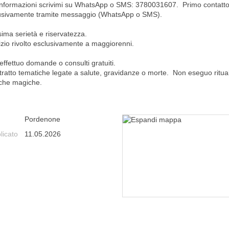
informazioni scrivimi su WhatsApp o SMS: 3780031607. Primo contatt
usivamente tramite messaggio (WhatsApp o SMS).
ima serietà e riservatezza.
izio rivolto esclusivamente a maggiorenni.
effettuo domande o consulti gratuiti.
tratto tematiche legate a salute, gravidanze o morte. Non eseguo ritual
iche magiche.
Pordenone
licato
11.05.2026