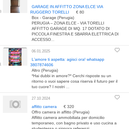
GARAGE IN AFFITTO ZONA ELCE VIA
RUGGERO TORELLI
€ 80
Box - Garage (Perugia)
PERUGIA – ZONA ELCE - VIA TORELLI
AFFITTO GARAGE DI MQ. 17 DOTATO DI
PICCOLA FINESTRA E SBARRA ELETTRICA DI
ACCESSO...
06.01.2025
L'amore ti aspetta: agisci ora! whatsapp
3807874606
Altro (Perugia)
*Hai dubbi in amore?* Cerchi risposte su un
ritorno o vuoi sapere cosa riserva il futuro per il
tuo cuore? I nostri ...
27.10.2024
affitto camera
€ 320
Offro camera in affitto (Perugia)
Affitto camera ammobiliata per domicilio
temporaneo, con bagno privato e uso cucina a
studentessa o signora referenzi...