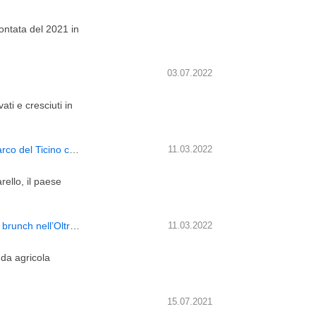
ntata del 2021 in
03.07.2022
ati e cresciuti in
Domenica 20 marzo – Escursione a Pissarello (PV) nel Parco del Ticino con aperitivo finale
11.03.2022
rello, il paese
Sabato 19 marzo – Visita guidata con degustazione vini e brunch nell’Oltrepò Pavese (PV)
11.03.2022
da agricola
15.07.2021