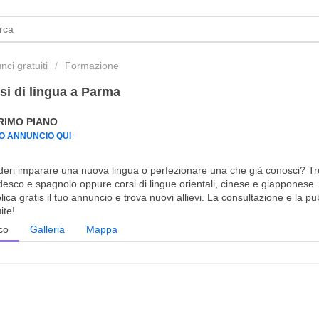
ci gratuiti
Formazione
si di lingua a Parma
PRIMO PIANO
UO ANNUNCIO QUI
deri imparare una nuova lingua o perfezionare una che già conosci? Trov
edesco e spagnolo oppure corsi di lingue orientali, cinese e giapponese 
ica gratis il tuo annuncio e trova nuovi allievi. La consultazione e la 
ite!
co
Galleria
Mappa