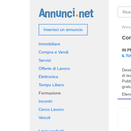
Annun
Inserisci un annuncio
Cor
Immobiliare
IN 
Compra e Vendi
IL T
Servizi
Offerte di Lavoro
Desi
di t
Elettronica
Pubbl
Tempo Libero
gratu
Formazione
Elen
Incontri
Cerco Lavoro
Veicoli