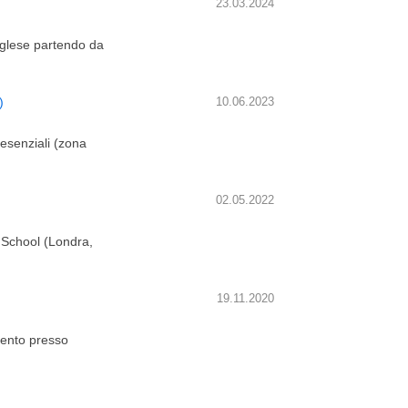
23.03.2024
inglese partendo da
)
10.06.2023
resenziali (zona
02.05.2022
 School (Londra,
19.11.2020
mento presso