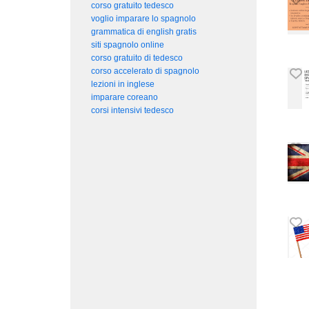
corso gratuito tedesco
voglio imparare lo spagnolo
grammatica di english gratis
siti spagnolo online
corso gratuito di tedesco
corso accelerato di spagnolo
lezioni in inglese
imparare coreano
corsi intensivi tedesco