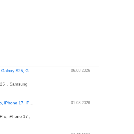
Originali, Nuovi Samsung Galaxy S25 Ultra, Galaxy S25+, Galaxy S25, Galaxy Z Fold6
06.08.2026
 S25+, Samsung
Vendita Originale Apple iPhone 17 Pro Max, iPhone 17 Pro, iPhone 17, iPhone Air, iPhone 16 Pro Max
01.08.2026
Pro, iPhone 17 ,