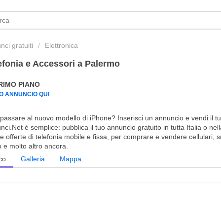
ci gratuiti
Elettronica
efonia e Accessori a Palermo
PRIMO PIANO
UO ANNUNCIO QUI
 passare al nuovo modello di iPhone? Inserisci un annuncio e vendi il t
ci.Net è semplice: pubblica il tuo annuncio gratuito in tutta Italia o nel
 offerte di telefonia mobile e fissa, per comprare e vendere cellulari, 
o e molto altro ancora.
co
Galleria
Mappa