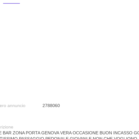
ro annuncio
2788060
rizione
E BAR ZONA PORTA GENOVA VERA OCCASIONE BUON INCASSO G
TISSIMO PASSAGGIO PEDONALE GIOVANI E NON CHE VOGLIONO