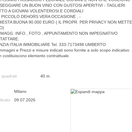
SEGGIARE UN BUON VINO CON GUSTOSI APERITIVI - TAGLIERI
TTO A GIOVANI VOLENTEROSI E CORDIALI
 PICCOLO DEHORS VERA OCCASIONE , -
HIESTA BUONA 90.000 EURO ( IL PROPR. PER PRIVACY NON METTE
O)
 MAGG. INFO , FOTO , APPUNTAMENTO NON IMPEGNATIVO
TATTARE:
ZIA ITALIA IMMOBILIARE Tel. 333-7173498 UMBERTO
mmagini e Prezzi e misure indicati sono fornite a solo scopo indicativo
n costituiscono elemento contrattuale.
i quadrati
40 m
Milano
licato
09.07.2026