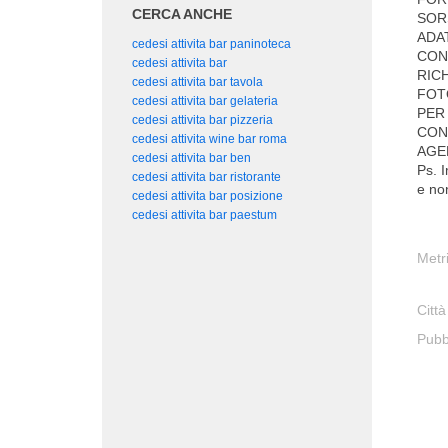
CERCA ANCHE
SOR
ADA
cedesi attivita bar paninoteca
CON
cedesi attivita bar
RIC
cedesi attivita bar tavola
FOT
cedesi attivita bar gelateria
PER
cedesi attivita bar pizzeria
CON
cedesi attivita wine bar roma
AGEN
cedesi attivita bar ben
Ps. I
cedesi attivita bar ristorante
e no
cedesi attivita bar posizione
cedesi attivita bar paestum
Metr
Città
Pubb