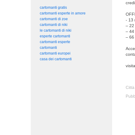
cred
cartomanti gratis
cartomanti esperte in amore
OFF
cartomanti di zoe
- 13
cartomanti di niki
– 22
le cartomanti di niki
– 44
esperte cartomanti
– 66
cartomanti esperte
cartomanti
Acce
cartomanti europei
conta
casa dei cartomanti
visi
Città
Pubb