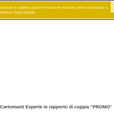
annuncio è scaduto oppure in corso di revisione, prova comunque a
 gratuiti
Servizi
Astrologia - Cartomanzia
ntattare l’inserzionista.
Cartomanti Esperte in rapporto di coppia "PROMO"