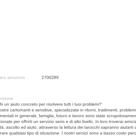
ro annuncio
2700289
rizione
i un aiuto concreto per risolvere tutti i tuoi problemi?
stre cartomanti e sensitive, specializzate in ritorni, tradimenti, problem
imentali in generale, famiglia, futuro e lavoro sono state scrupolosamen
ionate per offrirti un servizio serio e di alto livello. In loro troverai amici
tà, ascolto ed aiuto, attraverso la lettura dei tarocchi sapranno aiutarti 
are qualsiasi tipo di situazione. I nostri servizi sono a basso costo per