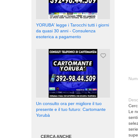
YORUBA' legge i Tarocchi tutti i giorni
da quasi 30 anni - Consulenza
esoterica a pagamento
Nume
Desc
Un consulto ora per migliore il tuo
Cerch
presente e il tuo futuro: Cartomante
Le no
Yorubà
sent
selez
serie
super
CERCA ANCHE