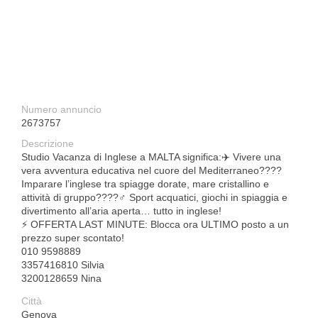
Numero annuncio
2673757
Descrizione
Studio Vacanza di Inglese a MALTA significa:✈️ Vivere una
vera avventura educativa nel cuore del Mediterraneo????️
Imparare l’inglese tra spiagge dorate, mare cristallino e
attività di gruppo????‍♂️ Sport acquatici, giochi in spiaggia e
divertimento all’aria aperta… tutto in inglese!
⚡ OFFERTA LAST MINUTE: Blocca ora ULTIMO posto a un
prezzo super scontato!
010 9598889
3357416810 Silvia
3200128659 Nina
Città
Genova