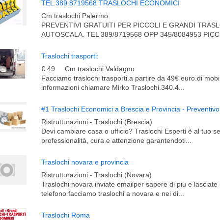
TEL 389.8719568 TRASLOCHI ECONOMICI
Cm traslochi Palermo
PREVENTIVI GRATUITI PER PICCOLI E GRANDI TRAS
AUTOSCALA. TEL 389/8719568 OPP 345/8084953 PICC
Traslochi trasporti:
€ 49
Cm traslochi Valdagno
Facciamo traslochi trasporti.a partire da 49€ euro.di mobil
informazioni chiamare Mirko Traslochi.340.4...
#1 Traslochi Economici a Brescia e Provincia - Preventi
Ristrutturazioni - Traslochi (Brescia)
Devi cambiare casa o ufficio? Traslochi Esperti è al tuo se
professionalità, cura e attenzione garantendoti...
Traslochi novara e provincia
Ristrutturazioni - Traslochi (Novara)
Traslochi novara inviate emailper sapere di piu e lasciat
telefono facciamo traslochi a novara e nei di...
Traslochi Roma