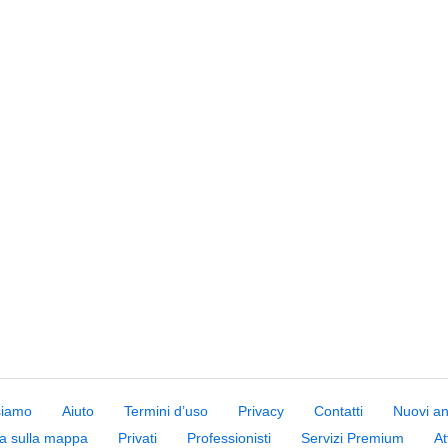
siamo
Aiuto
Termini d’uso
Privacy
Contatti
Nuovi a
a sulla mappa
Privati
Professionisti
Servizi Premium
At