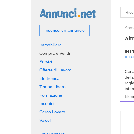
Annun
Inserisci un annuncio
Alt
Immobiliare
IN 
Compra e Vendi
IL T
Servizi
Offerte di Lavoro
Cerc
della
Elettronica
regio
Tempo Libero
inte
Formazione
Elen
Incontri
Cerco Lavoro
Veicoli