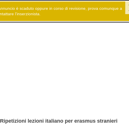
annuncio è scaduto oppure in corso di revisione, prova comunque a
 gratuiti
Formazione
Corsi di lingua
ntattare l’inserzionista.
Ripetizioni lezioni italiano per erasmus stranieri