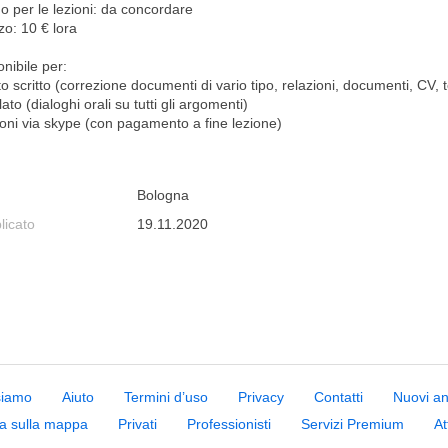
o per le lezioni: da concordare
zo: 10 € lora
nibile per:
to scritto (correzione documenti di vario tipo, relazioni, documenti, CV, t
lato (dialoghi orali su tutti gli argomenti)
zioni via skype (con pagamento a fine lezione)
Bologna
licato
19.11.2020
siamo
Aiuto
Termini d’uso
Privacy
Contatti
Nuovi a
a sulla mappa
Privati
Professionisti
Servizi Premium
At