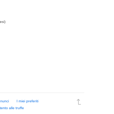
esi)
nnunci
I miei preferiti
tento alle truffe