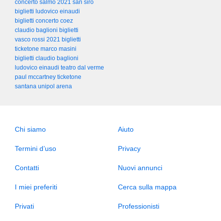
concerto salmo 2021 san siro
biglietti ludovico einaudi
biglietti concerto coez
claudio baglioni biglietti
vasco rossi 2021 biglietti
ticketone marco masini
biglietti claudio baglioni
ludovico einaudi teatro dal verme
paul mccartney ticketone
santana unipol arena
Chi siamo
Aiuto
Termini d’uso
Privacy
Contatti
Nuovi annunci
I miei preferiti
Cerca sulla mappa
Privati
Professionisti