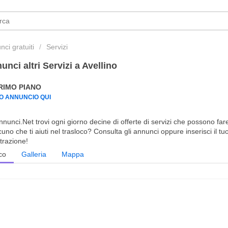
ci gratuiti
Servizi
unci altri Servizi a Avellino
PRIMO PIANO
UO ANNUNCIO QUI
nunci.Net trovi ogni giorno decine di offerte di servizi che possono far
uno che ti aiuti nel trasloco? Consulta gli annunci oppure inserisci il t
trazione!
co
Galleria
Mappa