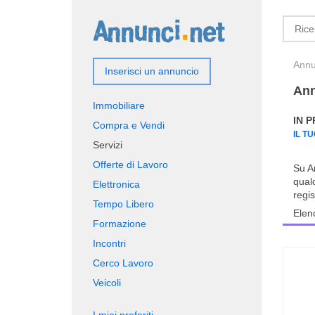
Annun
Inserisci un annuncio
Ann
Immobiliare
IN 
Compra e Vendi
IL T
Servizi
Offerte di Lavoro
Su An
qualc
Elettronica
regis
Tempo Libero
Elen
Formazione
Incontri
Cerco Lavoro
Veicoli