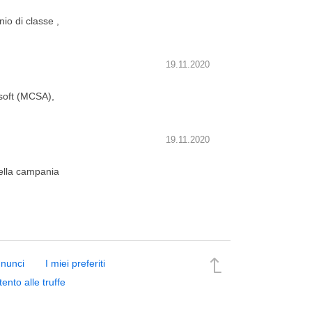
io di classe ,
19.11.2020
osoft (MCSA),
19.11.2020
 della campania
nnunci
I miei preferiti
tento alle truffe