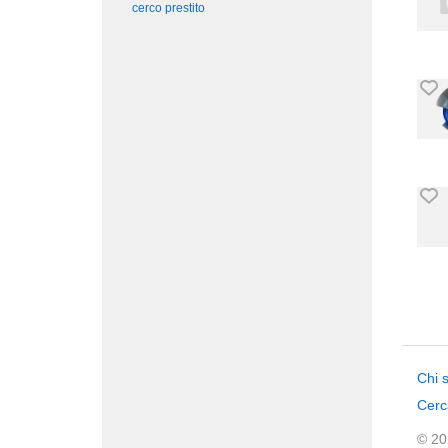
cerco prestito
Chi 
Cerc
© 202