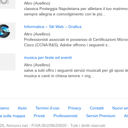
Altro (Avellino)
classica Posteggia Napoletana per allietare il tuo matrimon
sempre allegria e coinvolgimento con le più...
Informatica – Siti Web – Grafica
Altro (Avellino)
Professionisti associati in possesso di Certificazioni Micr
Cisco (CCNA R&S), Adobe offrono i seguenti s...
musica per feste ed eventi
Altro (Avellino)
salve a tutti offro i seguenti servizi musicali per gli sposi
musica e canti in chiesa tenore + org...
siamo
Aiuto
Termini d’uso
Privacy
Contatti
Nuovi a
a sulla mappa
Privati
Professionisti
Servizi Premium
At
6, Annunci.net - P.IVA 06109620820 - Tutti i diritti riservati.