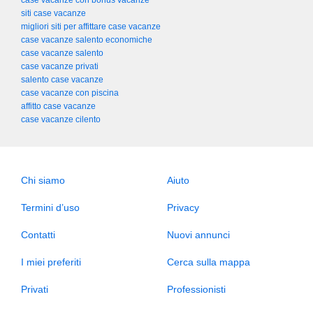
case vacanze con bonus vacanze
siti case vacanze
migliori siti per affittare case vacanze
case vacanze salento economiche
case vacanze salento
case vacanze privati
salento case vacanze
case vacanze con piscina
affitto case vacanze
case vacanze cilento
Chi siamo
Aiuto
Termini d’uso
Privacy
Contatti
Nuovi annunci
I miei preferiti
Cerca sulla mappa
Privati
Professionisti