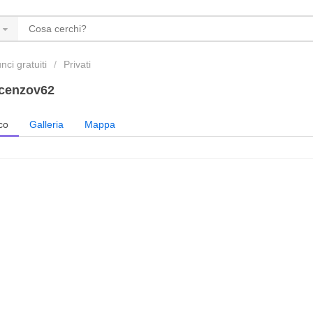
ci gratuiti
Privati
cenzov62
co
Galleria
Mappa