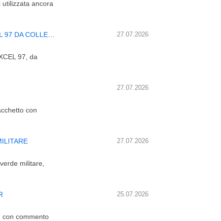
 utilizzata ancora
LIBRO MONDADORI INFORMATICA MICROSOFT EXCEL 97 DA COLLEZIONE
27.07.2026
EXCEL 97, da
27.07.2026
acchetto con
ILITARE
27.07.2026
verde militare,
R
25.07.2026
or, con commento