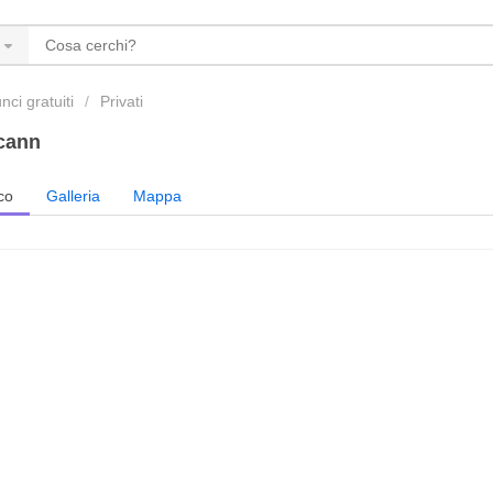
ci gratuiti
Privati
cann
co
Galleria
Mappa