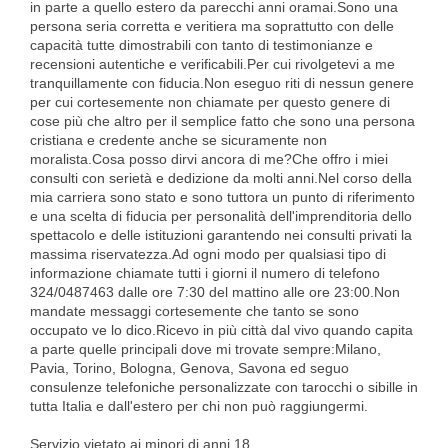
in parte a quello estero da parecchi anni oramai.Sono una
persona seria corretta e veritiera ma soprattutto con delle
capacità tutte dimostrabili con tanto di testimonianze e
recensioni autentiche e verificabili.Per cui rivolgetevi a me
tranquillamente con fiducia.Non eseguo riti di nessun genere
per cui cortesemente non chiamate per questo genere di
cose più che altro per il semplice fatto che sono una persona
cristiana e credente anche se sicuramente non
moralista.Cosa posso dirvi ancora di me?Che offro i miei
consulti con serietà e dedizione da molti anni.Nel corso della
mia carriera sono stato e sono tuttora un punto di riferimento
e una scelta di fiducia per personalità dell'imprenditoria dello
spettacolo e delle istituzioni garantendo nei consulti privati la
massima riservatezza.Ad ogni modo per qualsiasi tipo di
informazione chiamate tutti i giorni il numero di telefono
324/0487463 dalle ore 7:30 del mattino alle ore 23:00.Non
mandate messaggi cortesemente che tanto se sono
occupato ve lo dico.Ricevo in più città dal vivo quando capita
a parte quelle principali dove mi trovate sempre:Milano,
Pavia, Torino, Bologna, Genova, Savona ed seguo
consulenze telefoniche personalizzate con tarocchi o sibille in
tutta Italia e dall'estero per chi non può raggiungermi.
Servizio vietato ai minori di anni 18.