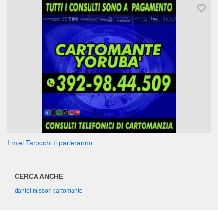
I miei Tarocchi ti parleranno...
CERCA ANCHE
daniel missori cartomante