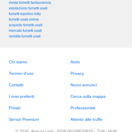
rivista fumetti fantascienza
valutazione fumetti usati
fumetti topolino lotto
fumetti usati online
acquisto fumetti usati
mercato fumetti usati
vendita fumetti usati
Chi siamo
Aiuto
Termini d’uso
Privacy
Contatti
Nuovi annunci
I miei preferiti
Cerca sulla mappa
Privati
Professionisti
Servizi Premium
Attento alle truffe
© 2026, Annunci.net - P.IVA 06109620820 - Tutti i diritti