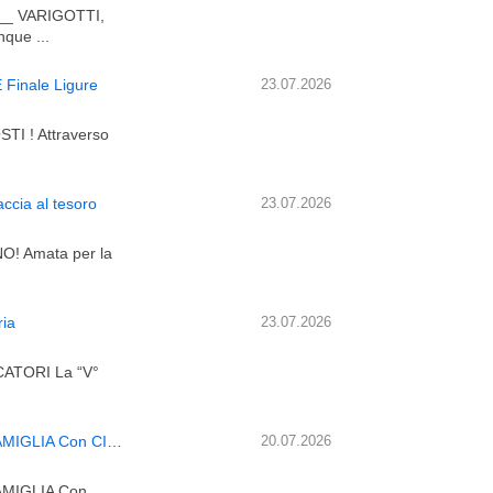
_ VARIGOTTI,
que ...
Finale Ligure
23.07.2026
 ! Attraverso
cia al tesoro
23.07.2026
! Amata per la
ia
23.07.2026
ATORI La “V°
NATALE SUPER SHOW Spettacolo Comico per tutta la FAMIGLIA Con CICCIO NATALE, personaggio super buff
20.07.2026
AMIGLIA Con