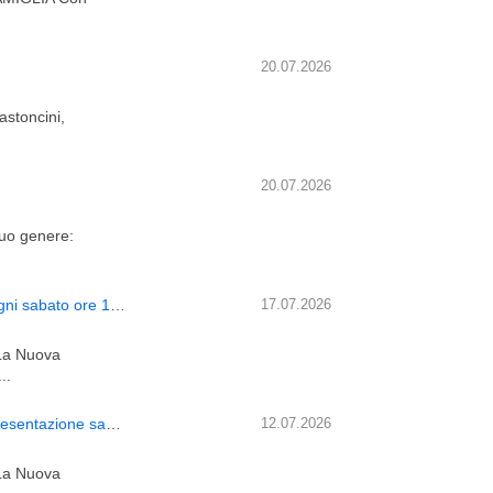
20.07.2026
stoncini,
20.07.2026
uo genere:
CORSO DI MEDITAZIONE: “LA GNOSI UNIVERSALE”. Ogni sabato ore 17 dal 3 ottobre 2026
17.07.2026
 La Nuova
..
CORSO DI MEDITAZIONE: “LA GNOSI UNIVERSALE”. Presentazione sabato 3 ottobre 2026, ore 17
12.07.2026
 La Nuova