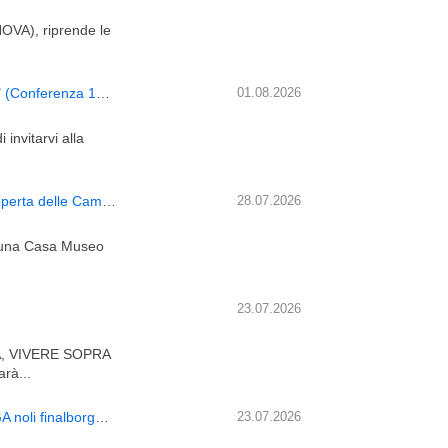
NOVA), riprende le
Nicola Feruglio "SCOPRIRE LA PROPRIA NOTA SINTESI" (Conferenza 18 settembre a Roma)
01.08.2026
 invitarvi alla
Visita guidata nella Casa Museo Wunderkammer: Alla scoperta delle Camere delle Meraviglie a Roma!
28.07.2026
: una Casa Museo
23.07.2026
, VIVERE SOPRA
rà...
VIAGGI DI ISTRUZIONE E GITE SCOLASTICHE ALBENGA noli finalborgo varigotti
23.07.2026