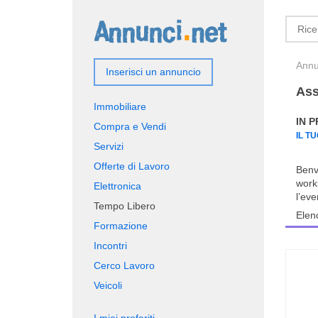
Annun
Inserisci un annuncio
Ass
Immobiliare
IN 
Compra e Vendi
IL T
Servizi
Offerte di Lavoro
Benve
work
Elettronica
l’eve
Tempo Libero
Elen
Formazione
Incontri
Cerco Lavoro
Veicoli