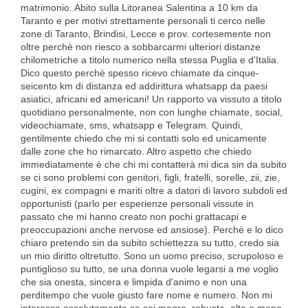
matrimonio. Abito sulla Litoranea Salentina a 10 km da
Taranto e per motivi strettamente personali ti cerco nelle
zone di Taranto, Brindisi, Lecce e prov. cortesemente non
oltre perchè non riesco a sobbarcarmi ulteriori distanze
chilometriche a titolo numerico nella stessa Puglia e d'Italia.
Dico questo perchè spesso ricevo chiamate da cinque-
seicento km di distanza ed addirittura whatsapp da paesi
asiatici, africani ed americani! Un rapporto va vissuto a titolo
quotidiano personalmente, non con lunghe chiamate, social,
videochiamate, sms, whatsapp e Telegram. Quindi,
gentilmente chiedo che mi si contatti solo ed unicamente
dalle zone che ho rimarcato. Altro aspetto che chiedo
immediatamente è che chi mi contatterà mi dica sin da subito
se ci sono problemi con genitori, figli, fratelli, sorelle, zii, zie,
cugini, ex compagni e mariti oltre a datori di lavoro subdoli ed
opportunisti (parlo per esperienze personali vissute in
passato che mi hanno creato non pochi grattacapi e
preoccupazioni anche nervose ed ansiose). Perchè e lo dico
chiaro pretendo sin da subito schiettezza su tutto, credo sia
un mio diritto oltretutto. Sono un uomo preciso, scrupoloso e
puntiglioso su tutto, se una donna vuole legarsi a me voglio
che sia onesta, sincera e limpida d'animo e non una
perditempo che vuole giusto fare nome e numero. Non mi