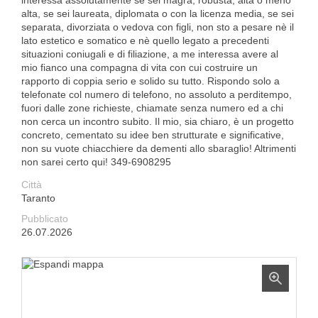
interessa assolutamente se sei magra, robusta, alta o meno
alta, se sei laureata, diplomata o con la licenza media, se sei
separata, divorziata o vedova con figli, non sto a pesare nè il
lato estetico e somatico e nè quello legato a precedenti
situazioni coniugali e di filiazione, a me interessa avere al
mio fianco una compagna di vita con cui costruire un
rapporto di coppia serio e solido su tutto. Rispondo solo a
telefonate col numero di telefono, no assoluto a perditempo,
fuori dalle zone richieste, chiamate senza numero ed a chi
non cerca un incontro subito. Il mio, sia chiaro, è un progetto
concreto, cementato su idee ben strutturate e significative,
non su vuote chiacchiere da dementi allo sbaraglio! Altrimenti
non sarei certo qui! 349-6908295
Città
Taranto
Pubblicato
26.07.2026