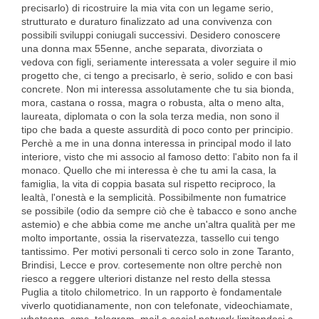
precisarlo) di ricostruire la mia vita con un legame serio,
strutturato e duraturo finalizzato ad una convivenza con
possibili sviluppi coniugali successivi. Desidero conoscere
una donna max 55enne, anche separata, divorziata o
vedova con figli, seriamente interessata a voler seguire il mio
progetto che, ci tengo a precisarlo, è serio, solido e con basi
concrete. Non mi interessa assolutamente che tu sia bionda,
mora, castana o rossa, magra o robusta, alta o meno alta,
laureata, diplomata o con la sola terza media, non sono il
tipo che bada a queste assurdità di poco conto per principio.
Perchè a me in una donna interessa in principal modo il lato
interiore, visto che mi associo al famoso detto: l'abito non fa il
monaco. Quello che mi interessa è che tu ami la casa, la
famiglia, la vita di coppia basata sul rispetto reciproco, la
lealtà, l'onestà e la semplicità. Possibilmente non fumatrice
se possibile (odio da sempre ciò che è tabacco e sono anche
astemio) e che abbia come me anche un'altra qualità per me
molto importante, ossia la riservatezza, tassello cui tengo
tantissimo. Per motivi personali ti cerco solo in zone Taranto,
Brindisi, Lecce e prov. cortesemente non oltre perchè non
riesco a reggere ulteriori distanze nel resto della stessa
Puglia a titolo chilometrico. In un rapporto è fondamentale
viverlo quotidianamente, non con telefonate, videochiamate,