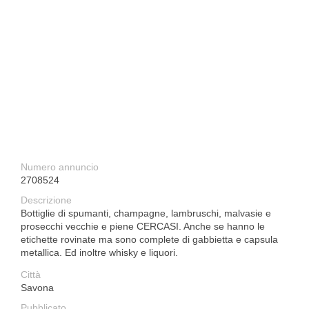
Numero annuncio
2708524
Descrizione
Bottiglie di spumanti, champagne, lambruschi, malvasie e
prosecchi vecchie e piene CERCASI. Anche se hanno le
etichette rovinate ma sono complete di gabbietta e capsula
metallica. Ed inoltre whisky e liquori.
Città
Savona
Pubblicato