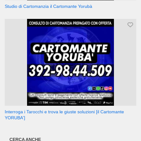
Studio di Cartomanzia il Cartomante Yorubà
Interroga i Tarocchi e trova le giuste soluzioni [il Cartomante
YORUBA']
CERCA ANCHE