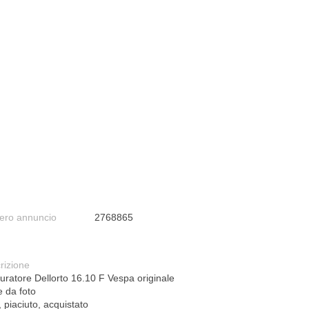
ro annuncio
2768865
rizione
uratore Dellorto 16.10 F Vespa originale
 da foto
, piaciuto, acquistato