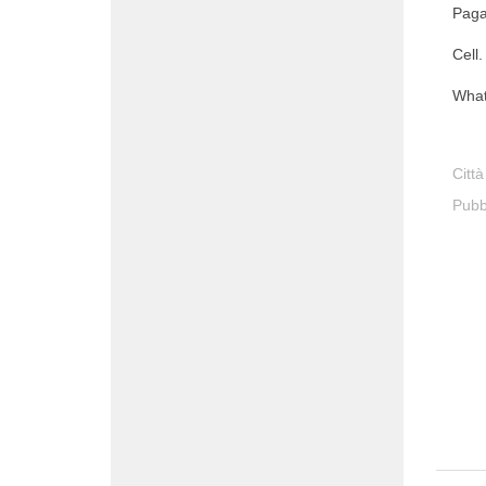
Paga
Cell
What
Città
Pubb