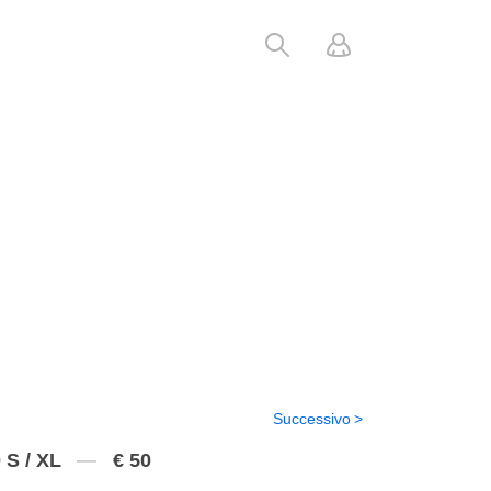
Successivo
 S / XL
€ 50