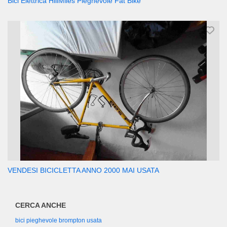
Bici Elettrica HillMiles Pieghevole Fat Bike
VENDESI BICICLETTA ANNO 2000 MAI USATA
CERCA ANCHE
bici pieghevole brompton usata