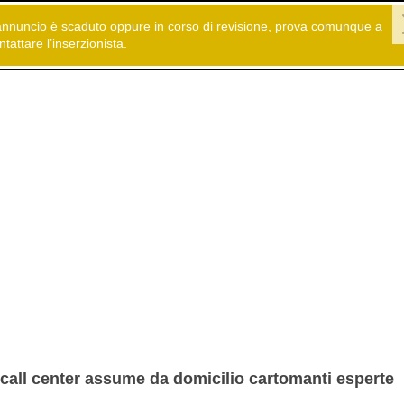
annuncio è scaduto oppure in corso di revisione, prova comunque a
 gratuiti
Offerte di Lavoro
Lavori da casa - Telelavoro
ntattare l’inserzionista.
call center assume da domicilio cartomanti esperte