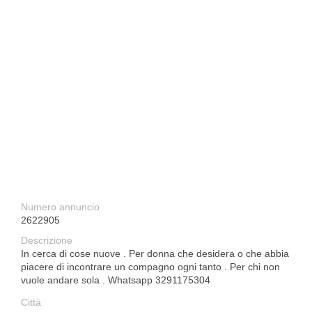
Numero annuncio
2622905
Descrizione
In cerca di cose nuove . Per donna che desidera o che abbia
piacere di incontrare un compagno ogni tanto . Per chi non
vuole andare sola . Whatsapp 3291175304
Città