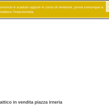
annuncio è scaduto oppure in corso di revisione, prova comunque a
 gratuiti
Immobiliare
Case in vendita
ntattare l’inserzionista.
attico in vendita piazza irneria