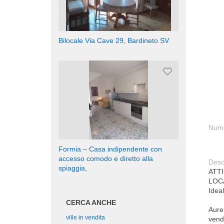
Bilocale Via Cave 29, Bardineto SV
Nume
Formia – Casa indipendente con
accesso comodo e diretto alla
Desc
spiaggia,
ATT
LOC
Idea
CERCA ANCHE
Aurel
ville in vendita
vendi