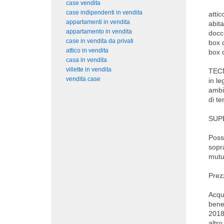
case vendita
case indipendenti in vendita
attic
appartamenti in vendita
abit
appartamento in vendita
docc
case in vendita da privati
box 
attico in vendita
box 
casa in vendita
villette in vendita
TECN
vendita case
in le
ambi
di t
SUPE
Possi
sopra
mutu
Prezz
Acqui
benef
2018
altro