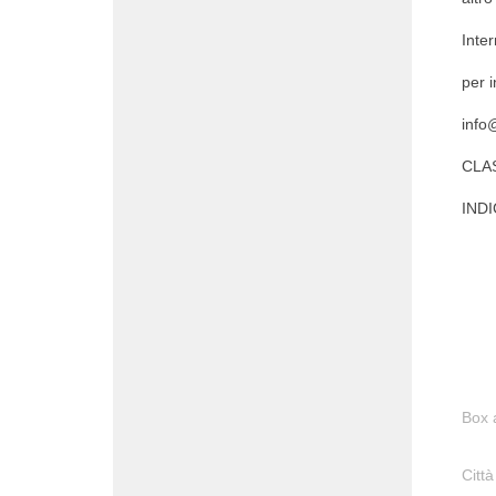
Inte
per 
info
CLA
INDI
Box 
Città