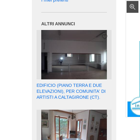
I miei preferiti
ALTRI ANNUNCI
EDIFICIO (PIANO TERRA E DUE
ELEVAZIONI), PER COMUNITA' DI
ARTISTI A CALTAGIRONE (CT).