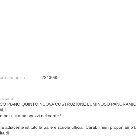
ro annuncio
2243088
rizione
ICO PIANO QUINTO NUOVA COSTRUZIONE LUMINOSO PANORAMIC
ALI
le per chi ama spazzi nel verde !
ia adiacente istituto la Salle e scuola ufficiali Carabilìnieri proponiamo l
ta di :