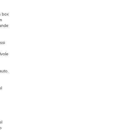
n box
on
rande
ssi
lvole
auto.
el
el
o