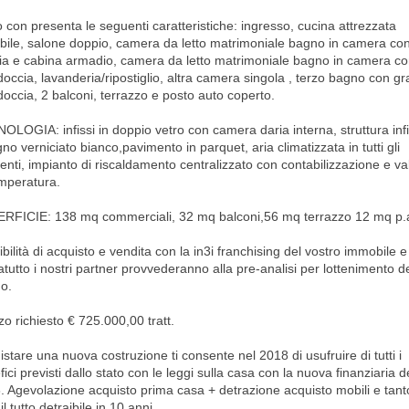
o con presenta le seguenti caratteristiche: ingresso, cucina attrezzata
abile, salone doppio, camera da letto matrimoniale bagno in camera co
ia e cabina armadio, camera da letto matrimoniale bagno in camera c
doccia, lavanderia/ripostiglio, altra camera singola , terzo bagno con g
doccia, 2 balconi, terrazzo e posto auto coperto.
OLOGIA: infissi in doppio vetro con camera daria interna, struttura infi
gno verniciato bianco,pavimento in parquet, aria climatizzata in tutti gli
enti, impianto di riscaldamento centralizzato con contabilizzazione e va
emperatura.
RFICIE: 138 mq commerciali, 32 mq balconi,56 mq terrazzo 12 mq p.
bilità di acquisto e vendita con la in3i franchising del vostro immobile e
tutto i nostri partner provvederanno alla pre-analisi per lottenimento d
o.
o richiesto € 725.000,00 tratt.
stare una nuova costruzione ti consente nel 2018 di usufruire di tutti i
ici previsti dallo stato con le leggi sulla casa con la nuova finanziaria d
. Agevolazione acquisto prima casa + detrazione acquisto mobili e tant
 il tutto detraibile in 10 anni.