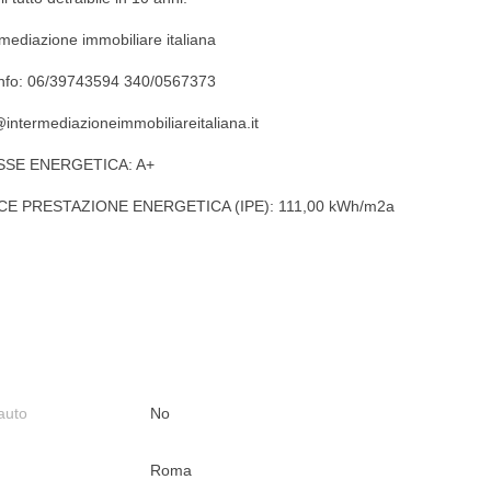
rmediazione immobiliare italiana
info: 06/39743594 340/0567373
@intermediazioneimmobiliareitaliana.it
SSE ENERGETICA: A+
CE PRESTAZIONE ENERGETICA (IPE): 111,00 kWh/m2a
auto
No
Roma