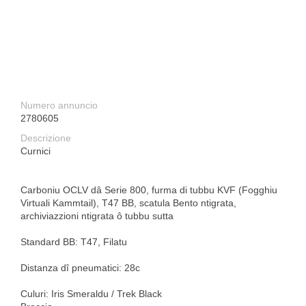
Numero annuncio
2780605
Descrizione
Curnici
Carboniu OCLV dâ Serie 800, furma di tubbu KVF (Fogghiu
Virtuali Kammtail), T47 BB, scatula Bento ntigrata,
archiviazzioni ntigrata ô tubbu sutta
Standard BB: T47, Filatu
Distanza dî pneumatici: 28c
Culuri: Iris Smeraldu / Trek Black