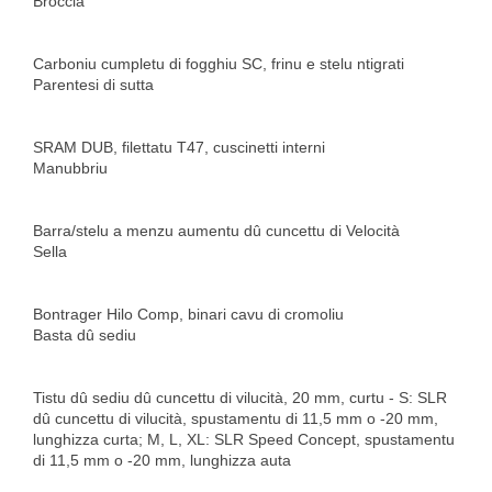
Broccia
Carboniu cumpletu di fogghiu SC, frinu e stelu ntigrati
Parentesi di sutta
SRAM DUB, filettatu T47, cuscinetti interni
Manubbriu
Barra/stelu a menzu aumentu dû cuncettu di Velocità
Sella
Bontrager Hilo Comp, binari cavu di cromoliu
Basta dû sediu
Tistu dû sediu dû cuncettu di vilucità, 20 mm, curtu - S: SLR
dû cuncettu di vilucità, spustamentu di 11,5 mm o -20 mm,
lunghizza curta; M, L, XL: SLR Speed ​​Concept, spustamentu
di 11,5 mm o -20 mm, lunghizza auta