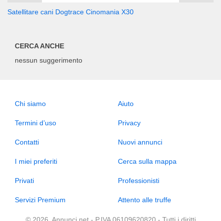
Satellitare cani Dogtrace Cinomania X30
CERCA ANCHE
nessun suggerimento
Chi siamo
Aiuto
Termini d’uso
Privacy
Contatti
Nuovi annunci
I miei preferiti
Cerca sulla mappa
Privati
Professionisti
Servizi Premium
Attento alle truffe
© 2026, Annunci.net - P.IVA 06109620820 - Tutti i diritti