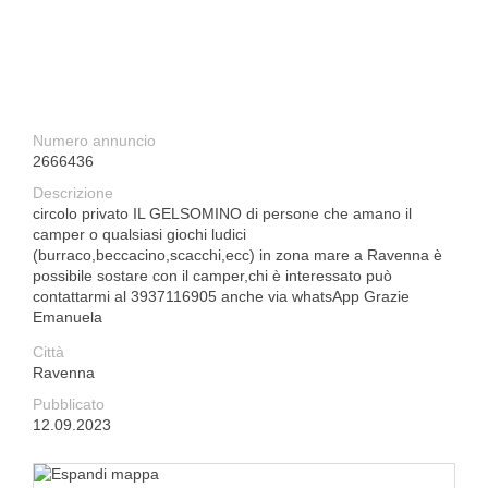
Numero annuncio
2666436
Descrizione
circolo privato IL GELSOMINO di persone che amano il
camper o qualsiasi giochi ludici
(burraco,beccacino,scacchi,ecc) in zona mare a Ravenna è
possibile sostare con il camper,chi è interessato può
contattarmi al 3937116905 anche via whatsApp Grazie
Emanuela
Città
Ravenna
Pubblicato
12.09.2023