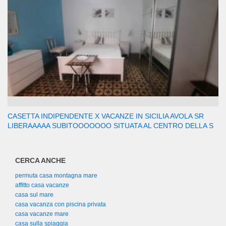
CASETTA INDIPENDENTE X VACANZE IN SICILIA AVOLA SR
LIBERAAAAA SUBITOOOOOOO SITUATA AL CENTRO DELLA S
CERCA ANCHE
permuta casa montagna mare
affitto casa vacanze
casa sul mare
casa vacanza con piscina privata
casa vacanze mare
casa sulla spiaggia