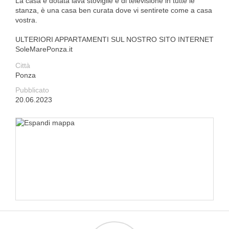
La casa è dotata lava stoviglie e di televisione in tutte le
stanza, è una casa ben curata dove vi sentirete come a casa
vostra.
ULTERIORI APPARTAMENTI SUL NOSTRO SITO INTERNET
SoleMarePonza.it
Città
Ponza
Pubblicato
20.06.2023