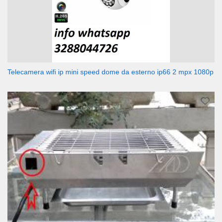
Telecamera wifi ip mini speed dome da esterno ip66 2 mpx 1080p