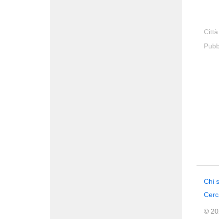
Città
Pubb
Chi 
Cerc
© 202