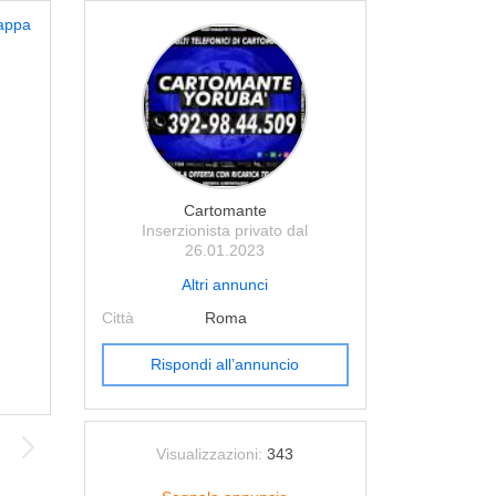
appa
Cartomante
Inserzionista privato dal
26.01.2023
Altri annunci
Città
Roma
Rispondi all’annuncio
Visualizzazioni:
343