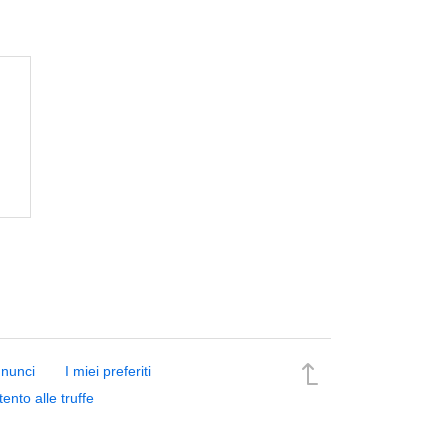
nnunci
I miei preferiti
tento alle truffe