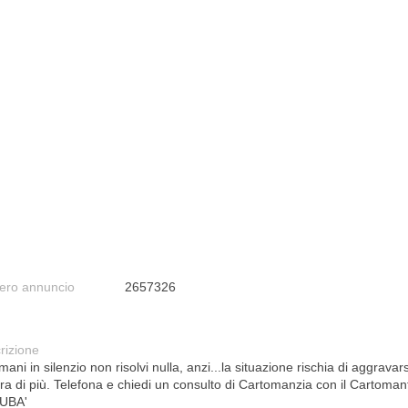
ro annuncio
2657326
rizione
mani in silenzio non risolvi nulla, anzi...la situazione rischia di aggravars
ra di più. Telefona e chiedi un consulto di Cartomanzia con il Cartoman
UBA'