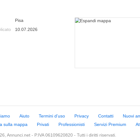
Pisa
licato
10.07.2026
siamo
Aiuto
Termini d’uso
Privacy
Contatti
Nuovi a
a sulla mappa
Privati
Professionisti
Servizi Premium
At
6, Annunci.net - P.IVA 06109620820 - Tutti i diritti riservati.