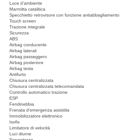
Luce d'ambiente
Marmitta catalitica
Specchietto retrovisore con funzione antiabbagliamento
Touch screen
Trazione integrale
Sicurezza
ABS
Airbag conducente
Airbag laterali
Airbag passeggero
Airbag posteriore
Airbag testa
Antifurto
Chiusura centralizzata
Chiusura centralizzata telecomandata
Controllo automatico trazione
ESP
Fendinebbia
Frenata d'emergenza assistita
Immobilizzatore elettronico
Isofix
Limitatore di velocità
Luci diurne
Servosterzo