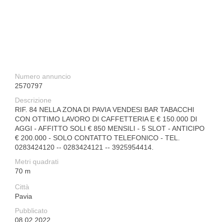
Numero annuncio
2570797
Descrizione
RIF. 84 NELLA ZONA DI PAVIA VENDESI BAR TABACCHI
CON OTTIMO LAVORO DI CAFFETTERIA E € 150.000 DI
AGGI - AFFITTO SOLI € 850 MENSILI - 5 SLOT - ANTICIPO
€ 200.000 - SOLO CONTATTO TELEFONICO - TEL.
0283424120 -- 0283424121 -- 3925954414.
Metri quadrati
70 m
Città
Pavia
Pubblicato
08.02.2022