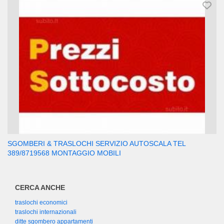
SGOMBERI & TRASLOCHI SERVIZIO AUTOSCALA TEL
389/8719568 MONTAGGIO MOBILI
CERCA ANCHE
traslochi economici
traslochi internazionali
ditte sgombero appartamenti