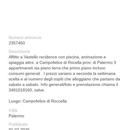
Numero annuncio
2357450
Descrizione
Affitto a Vastello recidence con piscina, animazione e
spiaggia attre. a Campofelice di Rocella prov. di Palermo 3
appartmaneti sia piano terra che primo piano incluso
consumi generali . I prezzi variano a seconda la settimana
scelta e al numero degli ospiti che alloggiano che partano da
sabato a sabato. Info generali/foto e prenotazione chiama il
3481018160, salve.
Luogo: Campofelice di Roccella
Città
Palermo
Pubblicato
01.07.2026