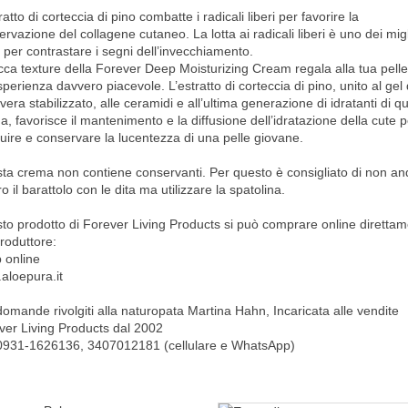
ratto di corteccia di pino combatte i radicali liberi per favorire la
rvazione del collagene cutaneo. La lotta ai radicali liberi è uno dei migl
 per contrastare i segni dell’invecchiamento.
icca texture della Forever Deep Moisturizing Cream regala alla tua pelle
perienza davvero piacevole. L’estratto di corteccia di pino, unito al gel 
vera stabilizzato, alle ceramidi e all’ultima generazione di idratanti di q
, favorisce il mantenimento e la diffusione dell’idratazione della cute p
tuire e conservare la lucentezza di una pelle giovane.
ta crema non contiene conservanti. Per questo è consigliato di non an
o il barattolo con le dita ma utilizzare la spatolina.
to prodotto di Forever Living Products si può comprare online diretta
roduttore:
 online
aloepura.it
domande rivolgiti alla naturopata Martina Hahn, Incaricata alle vendite
ver Living Products dal 2002
 0931-1626136, 3407012181 (cellulare e WhatsApp)