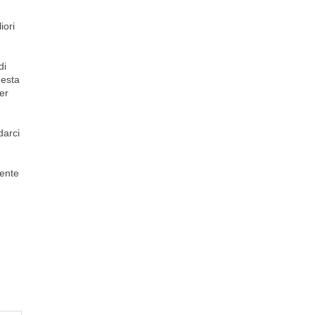
iori
di
uesta
er
darci
mente