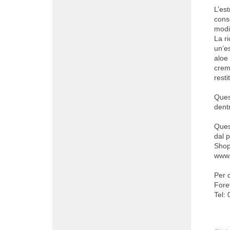
L’est
conse
modi
La r
un’es
aloe 
crema
resti
Ques
dentr
Ques
dal p
Shop
www.
Per 
Fore
Tel: