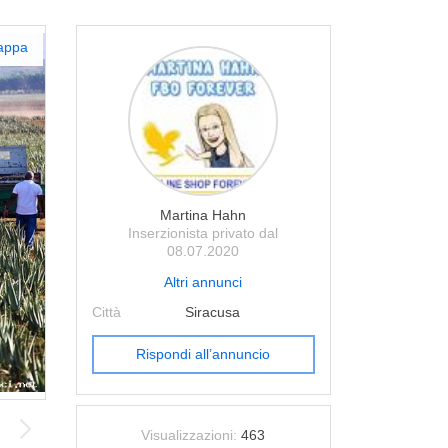
appa
Martina Hahn
Inserzionista privato dal
08.07.2020
Altri annunci
Città
Siracusa
Rispondi all’annuncio
Visualizzazioni:
463