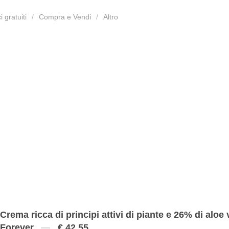
 gratuiti
Compra e Vendi
Altro
Crema ricca di principi attivi di piante e 26% di alo
Forever
€ 42.55