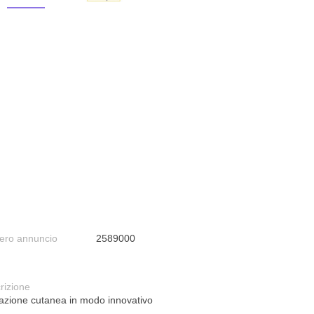
ro annuncio
2589000
rizione
tazione cutanea in modo innovativo