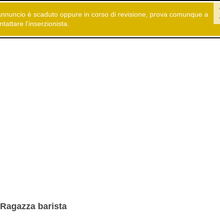
annuncio è scaduto oppure in corso di revisione, prova comunque a
 gratuiti
Offerte di Lavoro
Bar - Ristorazione
ntattare l’inserzionista.
Ragazza barista