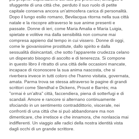
sfuggente di una città che, perduto il suo ruolo di petite
capitale conserva ancora un'atmosfera carica di personalità.
Dopo il lungo esilio romano, Bevilacqua ritorna nella sua città
natale e la riscopre attraverso le sue anime presenti e
passate. Donne di ieri, come Maria Amalia e Maria Luigia,
spietate e volitive ma dalla sensibilità non comune mai
compresa appieno dal tempo in cui vissero. Donne di oggi,
come le giovanissime prostitute, dallo spirito e dalla
sessualità disincantati, che sotto l'apparente crudezza celano
un disperato bisogno di ascolto e di tenerezza. Si compone
in questo libro il ritratto di una città delle occasioni mancate,
incapace di riconoscere la sua anima nascosta, che si
riverbera invece in tutti coloro che l'hanno visitata, governata,
amata. Parma trova se stessa attraverso le pagine di grandi
scrittori come Stendhal e Dickens, Proust e Barrès; ma
"ormai è un'altra" città, faccendiera, piena di sotterfugi e di
scandali. Amore e rancore si alternano continuamente
sfociando in un sentimento contraddittorio, viscerale, nei
confronti di una città che si può abbandonare ma non
dimenticare, che irretisce e che innamora, che nonlascia mai
indifferenti. Un viaggio alle radici della nostra identità vista
dagli occhi di un grande scrittore.