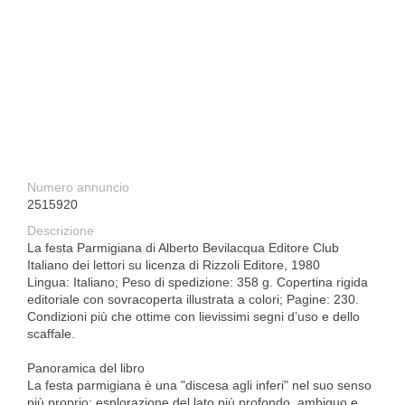
Numero annuncio
2515920
Descrizione
La festa Parmigiana di Alberto Bevilacqua Editore Club
Italiano dei lettori su licenza di Rizzoli Editore, 1980
Lingua: Italiano; Peso di spedizione: 358 g. Copertina rigida
editoriale con sovracoperta illustrata a colori; Pagine: 230.
Condizioni più che ottime con lievissimi segni d’uso e dello
scaffale.
Panoramica del libro
La festa parmigiana è una "discesa agli inferi" nel suo senso
più proprio: esplorazione del lato più profondo, ambiguo e