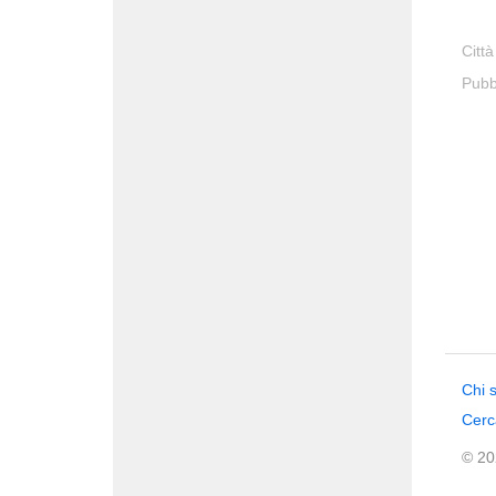
Città
Pubb
Chi 
Cerc
© 202