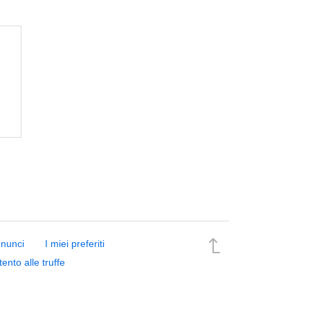
nnunci
I miei preferiti
tento alle truffe