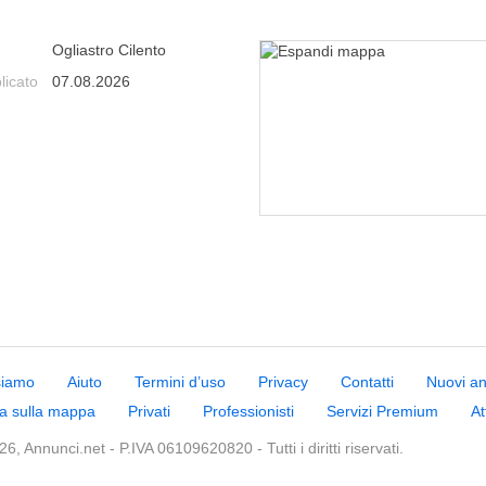
Ogliastro Cilento
licato
07.08.2026
siamo
Aiuto
Termini d’uso
Privacy
Contatti
Nuovi a
a sulla mappa
Privati
Professionisti
Servizi Premium
At
6, Annunci.net - P.IVA 06109620820 - Tutti i diritti riservati.