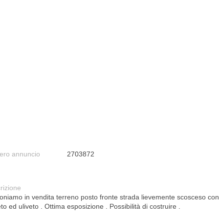
ro annuncio
2703872
rizione
oniamo in vendita terreno posto fronte strada lievemente scosceso con
eto ed uliveto . Ottima esposizione . Possibilità di costruire .